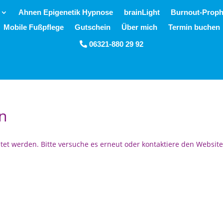
Ahnen Epigenetik Hypnose
brainLight
Burnout-Proph
Mobile Fußpflege
Gutschein
Über mich
Termin buchen
06321-880 29 92
Mobil 0171-911 84 28
n
itet werden. Bitte versuche es erneut oder kontaktiere den Website