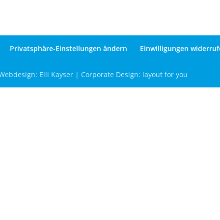
Privatsphäre-Einstellungen ändern
Einwilligungen widerru
ebdesign: Elli Kayser | Corporate Design: layout for you